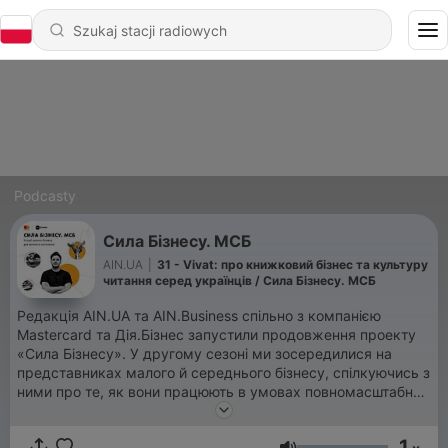
Podcasty
Сила Бізнесу. МСБ
AIN.UA
|
31 - Vivat: про книжковий бізнес та культуру
читання серед українців / Сила Бізнесу. МСБ
Редакція AIN.UA та AIN.Business спільно з компанією
Mastercard та Дія.Бізнес запустили продовження проекту
«Сила Бізнесу». У другому сезоні ми зосередилися на
представниках малого й середнього бізнесу, спілкуючись з
ними про те, як вони працюють в умовах повномасштабної
війни, волонтерять, планують та втілюють подальший
розвиток власної справи.
1