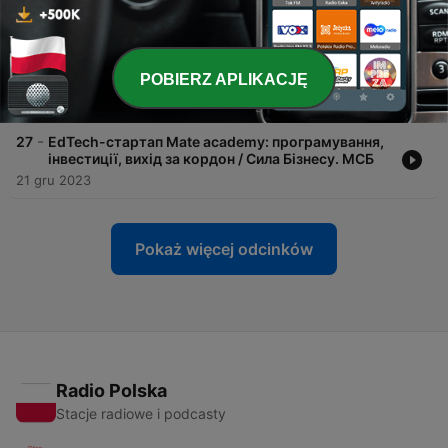
30 sty 2024
-
28
CleanTech-cтартап rekava: вироби з кавової
гущі, свідоме споживання та гранти на розвиток
POBIERZ APLIKACJĘ
/ Сила Бізнесу. МСБ
18 sty 2024
-
27
EdTech-стартап Mate academy: програмування,
інвестиції, вихід за кордон / Сила Бізнесу. МСБ
21 gru 2023
Pokaż więcej odcinków
Radio Polska
Stacje radiowe i podcasty