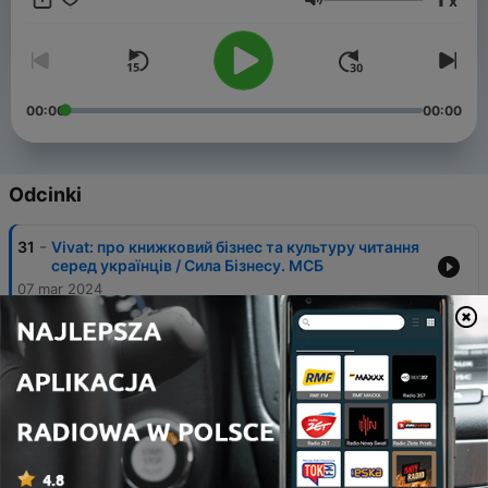
x
Głośność
00:00
00:00
Odcinki
-
31
Vivat: про книжковий бізнес та культуру читання
серед українців / Сила Бізнесу. МСБ
07 mar 2024
-
30
Бренд рюкзаків HURU: $50 000 на Kickstarter,
довічна гарантія, продаж у 50 країнах / Сила
Бізнесу. МСБ
15 lut 2024
-
29
Yalanzhi Objects: дизайнерське освітлення,
бізнес у парі та продажі на Etsy / Сила Бізнесу.
МСБ