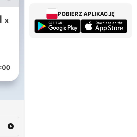
ro
POBIERZ APLIKACJĘ
1
x
:00