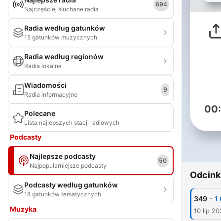
694
Najczęściej słuchane radia
Radia według gatunków
15 gatunków muzycznych
Radia według regionów
Radia lokalne
Wiadomości
9
Radia informacyjne
00
Polecane
Lista najlepszych stacji radiowych
Podcasty
Najlepsze podcasty
50
Najpopularniejsze podcasty
Odcink
Podcasty według gatunków
18 gatunków tematycznych
-
349
1
Muzyka
10 lip 2