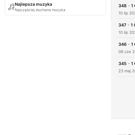
Najlepsza muzyka
-
348
1
Najczęściej słuchana muzyka
10 lip 2
-
347
1 
10 lip 2
-
346
1
08 cze 
-
345
1
23 maj 