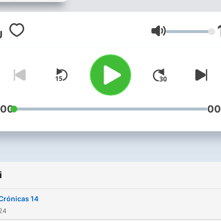
limitación al internet. Espe
continuar pronto :)
Głośność
:00
00
i
 Crónicas 14
024