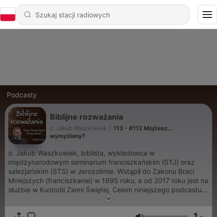
Podcasty
Biblijne rozważania
o. Jakub Waszkowiak
|
113 - #112 Mojżesz...
wymyślony?
o. Jakub Waszkowiak, biblista, wykładowca w
międzynarodowym seminarium franciszkańskim (STJ) oraz
salezjańskim (STS) w Jerozolimie. Wstąpił do Zakonu Braci
Mniejszych (franciszkanie) w 1995 roku, a od 2017 roku jest na
służbie w Kustodii Ziemi Świętej. Celem niniejszego podcastu,
"Biblia - ciekawe, że..." jest omawianie różnych fragmentów
Pisma Świętego. Nie są to systematyczne wykłady, ile raczej
1