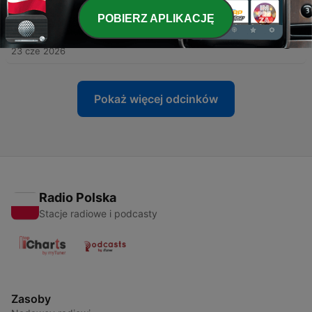
12 lip 2026
POBIERZ APLIKACJĘ
-
109
#108 Możesz wesprzeć
23 cze 2026
Pokaż więcej odcinków
Radio Polska
Stacje radiowe i podcasty
Zasoby