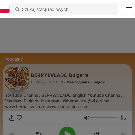
Podcasty
BERRY&VLADO Bulgaria
BERRY&VLADO
|
1 - Две години в Лондон
YouTube Channel: BERRY&VLADO English Youtube Channel:
Vladislav Evtimov Instagram: @bernairiza @vl.evtimov
www.bernairiza.com www.vladsnotes.com
1
x
Głośność