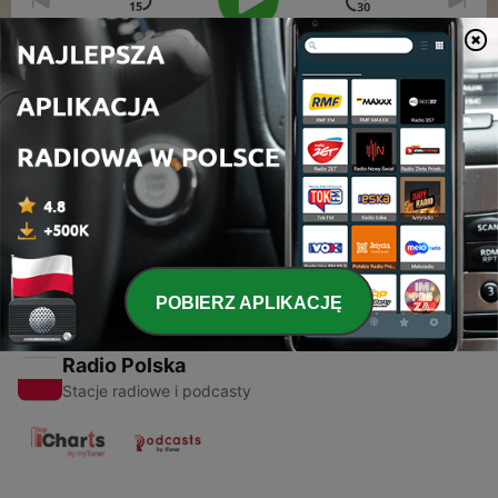
00:00
00:00
Odcinki
-
1
Две години в Лондон
18 sty 2021
POBIERZ APLIKACJĘ
Radio Polska
Stacje radiowe i podcasty