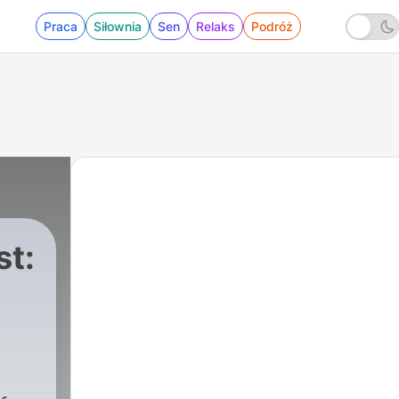
Praca
Siłownia
Sen
Relaks
Podróż
st: