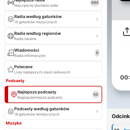
694
Najczęściej słuchane radia
Radia według gatunków
15 gatunków muzycznych
Radia według regionów
Radia lokalne
Wiadomości
9
Radia informacyjne
Polecane
Lista najlepszych stacji radiowych
00
Podcasty
Najlepsze podcasty
50
Najpopularniejsze podcasty
Podcasty według gatunków
18 gatunków tematycznych
Odcink
Muzyka