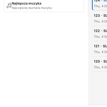
-
124
S
Najlepsza muzyka
Thu, 4 D
Najczęściej słuchana muzyka
-
123
S
Thu, 4 D
-
122
S
Thu, 4 D
-
121
S
Thu, 4 D
-
120
S
Thu, 4 D