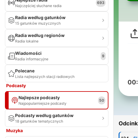
693
Najczęściej słuchane radia
Radia według gatunków
15 gatunków muzycznych
Radia według regionów
Radia lokalne
Wiadomości
9
Radia informacyjne
Polecane
Lista najlepszych stacji radiowych
00
Podcasty
Najlepsze podcasty
50
Najpopularniejsze podcasty
Podcasty według gatunków
18 gatunków tematycznych
Odcink
Muzyka