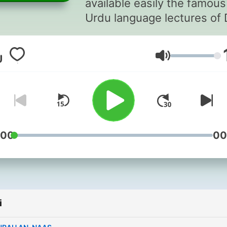
available easily the famous
Urdu language lectures of 
Israar Ahmed
Głośność
:00
00
i