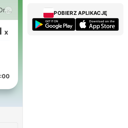
Dr.
POBIERZ APLIKACJĘ
1
x
:00