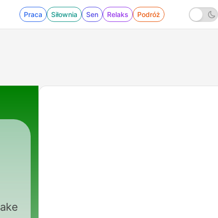
Praca
Siłownia
Sen
Relaks
Podróż
|
124 - SURAH AN-NAAS
make