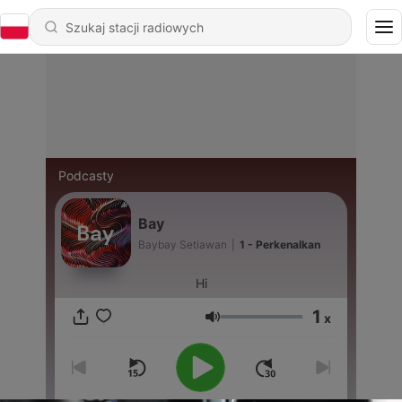
Podcasty
Bay
Baybay Setiawan
|
1 - Perkenalkan
Hi
1
x
Głośność