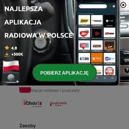
00:00
00:00
Odcinki
-
1
Perkenalkan
12 cze 2021
POBIERZ APLIKACJĘ
Radio Polska
Stacje radiowe i podcasty
Zasoby