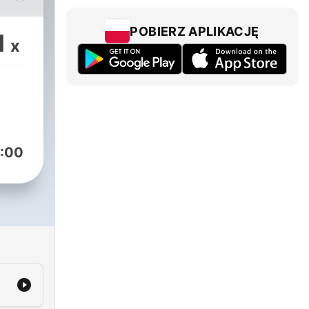
ill
POBIERZ APLIKACJĘ
1
x
/_djswitch/
DJSwitchOfficial/
:00