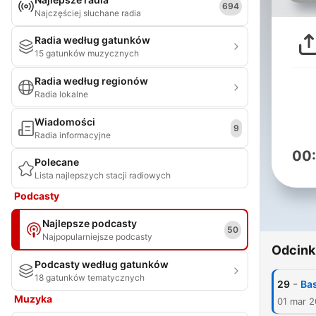
694
Najczęściej słuchane radia
Radia według gatunków
15 gatunków muzycznych
Radia według regionów
Radia lokalne
Wiadomości
9
Radia informacyjne
00
Polecane
Lista najlepszych stacji radiowych
Podcasty
Najlepsze podcasty
50
Najpopularniejsze podcasty
Odcink
Podcasty według gatunków
18 gatunków tematycznych
-
29
Bas
Muzyka
01 mar 2