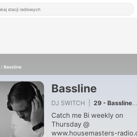
Bassline
Bassline
DJ SWITCH
|
29 - Bassline - 029
Catch me Bi weekly on
Thursday @
www.housemasters-radio