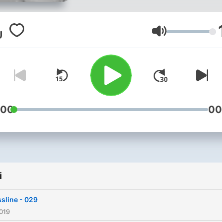
20:00 till 21:00 GMT 21:00 t
22:00 CET FOLLOW ME:
WEBSITE:
Głośność
http://www.djswitch.eu
INSTAGRAM:
https://www.instagram.com
FACEBOOK:
https://www.facebook.com/
:00
00
i
sline - 029
019