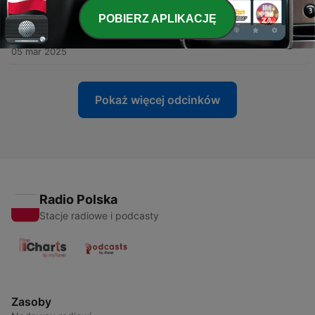
18 lis 2025
POBIERZ APLIKACJĘ
-
22
Do you remember - Ane Brun
05 mar 2025
Pokaż więcej odcinków
Radio Polska
Stacje radiowe i podcasty
Zasoby