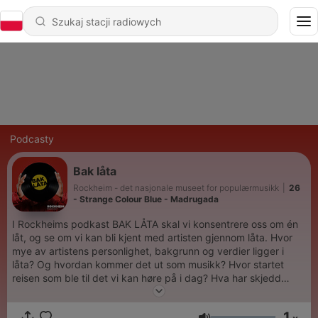
Podcasty
Bak låta
Rockheim - det nasjonale museet for populærmusikk
|
26
- Strange Colour Blue - Madrugada
I Rockheims podkast BAK LÅTA skal vi konsentrere oss om én
låt, og se om vi kan bli kjent med artisten gjennom låta. Hvor
mye av artistens personlighet, bakgrunn og verdier ligger i
låta? Og hvordan kommer det ut som musikk? Hvor startet
reisen som ble til det vi kan høre på i dag? Hva har skjedd
underveis i prosessen? Og hva innebærer det egentlig å jobbe
kreativt med musikk? Gjennom podkastserien kan vi også få et
1