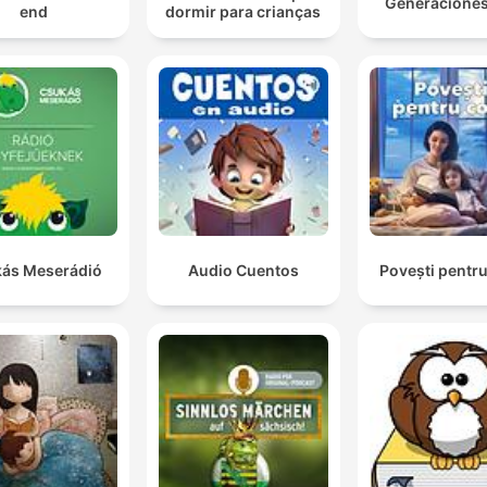
Generacione
end
dormir para crianças
ás Meserádió
Audio Cuentos
Povești pentru