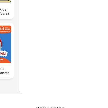
Kids
Years)
eis
laneta