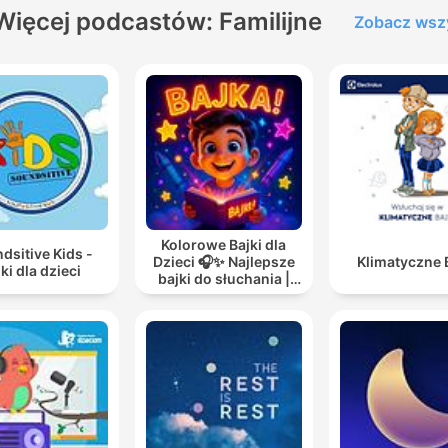
bajki na zamówienie oraz
Więcej podcastów: Familijne
Zobacz wsz
wynajmuję głos na godziny
jako lektor :)
Zapraszam do słuchania,
czytania i współpracy.
Marek Opaska
Bajkowy Tata
info@bajkowytata.com
Kolorowe Bajki dla
dsitive Kids -
Dzieci 🎧✨ Najlepsze
Klimatyczne 
ki dla dzieci
bajki do słuchania |
Audiobooki dla dzieci
✨