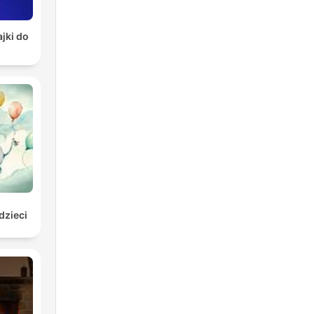
jki do
dzieci