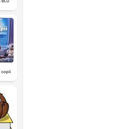
s BLU
 copii