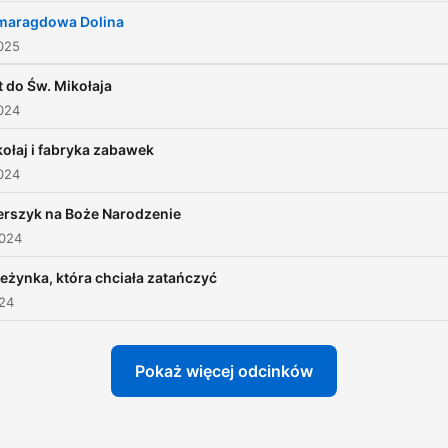
Wysłuchanie wybranej bajk
maragdowa Dolina
powinno zająć maksymalni
025
trzydzieści minut. Chyba ż
t do Św. Mikołaja
wszystkich odcinków
024
stworzysz playlistę, wtedy
ołaj i fabryka zabawek
jednorazowe słuchanie mo
024
się wydłużyć ;)
Treść wszystkich
erszyk na Boże Narodzenie
2024
opublikowanych tu bajek
znajdziesz na moim blogu 
eżynka, która chciała zatańczyć
adresem
024
www.bajkowytata.com
.
Pokaż więcej odcinków
Poza nagrywaniem
audiobooków piszę równie