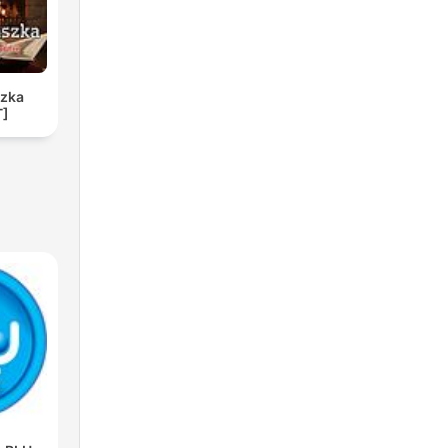
szka
T]