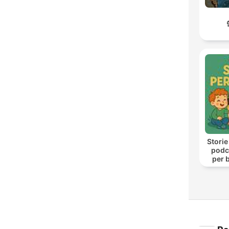
Storie
podca
per b