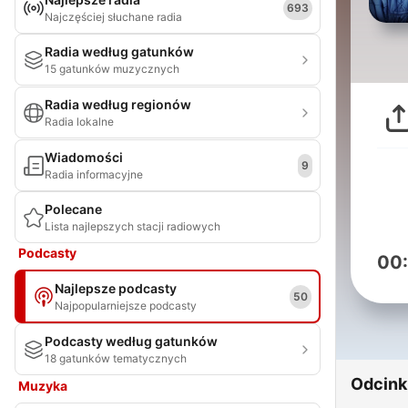
693
Najczęściej słuchane radia
Radia według gatunków
15 gatunków muzycznych
Radia według regionów
Radia lokalne
Wiadomości
9
Radia informacyjne
Polecane
Lista najlepszych stacji radiowych
Podcasty
00
Najlepsze podcasty
50
Najpopularniejsze podcasty
Podcasty według gatunków
18 gatunków tematycznych
Odcink
Muzyka