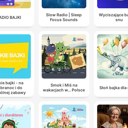
Slow Radio | Sleep
Wyciszające ba
ADIO BAJKI
Focus Sounds
snu
ie bajki - na
Smok i Miś na
branoc i do
Słoń bajka dla 
wakacjach w… Polsce
ólnej zabawy