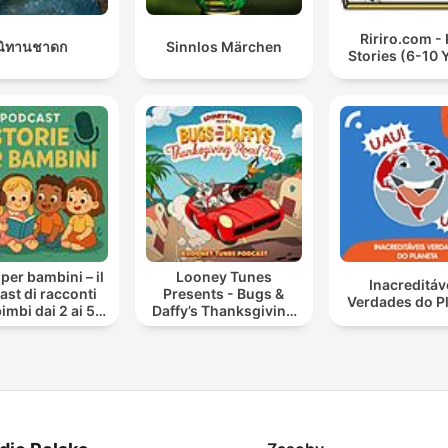
Ririro.com - 
นิทานชาดก
Sinnlos Märchen
Stories (6-10 
 per bambini – il
Looney Tunes
Inacreditáv
st di racconti
Presents - Bugs &
Verdades do P
imbi dai 2 ai 5
Daffy’s Thanksgiving
anni
Road Trip