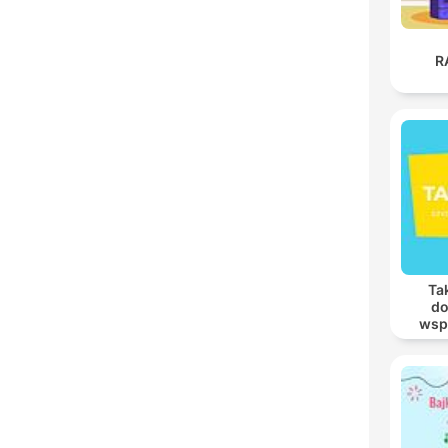
R
Tak
do
wsp