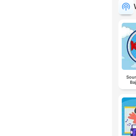
Soun
Baj