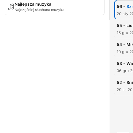
Najlepsza muzyka
-
56
Sz
Najczęściej słuchana muzyka
20 sty 2
-
55
Lis
15 gru 2
-
54
Mik
10 gru 2
-
53
Wi
06 gru 
-
52
Śni
29 lis 2