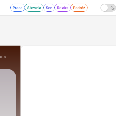
Praca
Siłownia
Sen
Relaks
Podróż
 dla
|
56 - Szmaragdowa Dolina