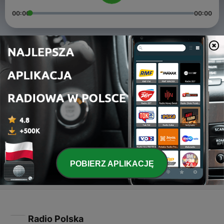
00:00
00:00
Odcinki
-
3
Bajka o królewnie i złym bracie
10 sty 2023
-
2
Jaskinia Czarodzieja
11 sty 2023
-
1
Bajka o trzech braciach i smoku
09 sty 2023
POBIERZ APLIKACJĘ
Radio Polska