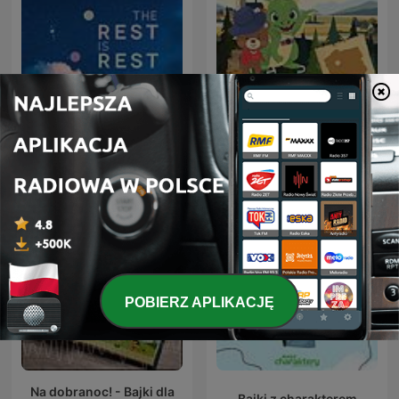
Slow Radio | Sleep Focus
Smok i Miś na wakacjach
Sounds
w… Polsce
POBIERZ APLIKACJĘ
Na dobranoc! - Bajki dla
Bajki z charakterem