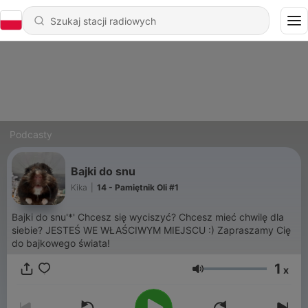
Podcasty
Bajki do snu
Kika
|
14 - Pamiętnik Oli #1
Bajki do snu'*' Chcesz się wyciszyć? Chcesz mieć chwilę dla
siebie? JESTEŚ WE WŁAŚCIWYM MIEJSCU :) Zapraszamy Cię
do bajkowego świata!
1
x
Głośność