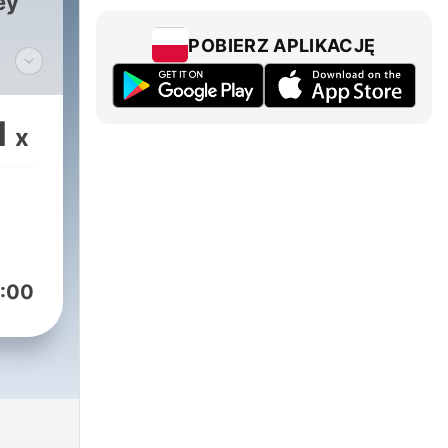
ey
POBIERZ APLIKACJĘ
c
1
x
id
ic
ind-
:00
or
or
s
ate