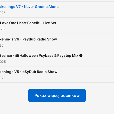
of auditory consciousnes
kenings V7 - Never Gnome Alone
2026
Love One Heart Benefit - Live Set
026
enings V6 - Psydub Radio Show
025
Seance - 👻 Halloween Psybass & Psystep Mix 🎃
2025
kenings V5 - pSyDub Radio Show
2025
Pokaż więcej odcinków