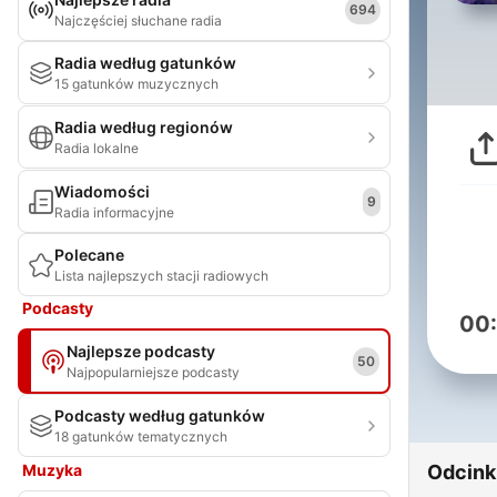
694
Najczęściej słuchane radia
Radia według gatunków
15 gatunków muzycznych
Radia według regionów
Radia lokalne
Wiadomości
9
Radia informacyjne
Polecane
Lista najlepszych stacji radiowych
Podcasty
00
Najlepsze podcasty
50
Najpopularniejsze podcasty
Podcasty według gatunków
18 gatunków tematycznych
Muzyka
Odcink