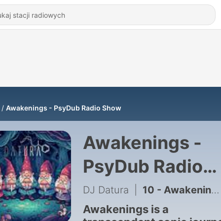
Awakenings - PsyDub Radio Show
Awakenings -
PsyDub Radio
Show
DJ Datura
|
10 - Awakenings V7 - Never Gnome Alone
Awakenings is a