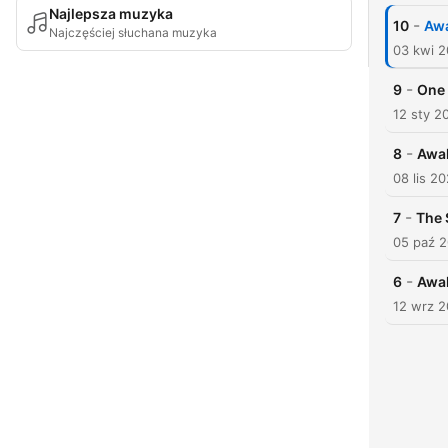
Najlepsza muzyka
-
10
Awa
Najczęściej słuchana muzyka
03 kwi 
-
9
One 
12 sty 2
-
8
Awak
08 lis 2
-
7
The 
05 paź 
-
6
Awa
12 wrz 