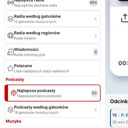
694
Najczęściej słuchane radia
Radia według gatunków
15 gatunków muzycznych
Radia według regionów
Radia lokalne
Wiadomości
9
Radia informacyjne
00
Polecane
Lista najlepszych stacji radiowych
Podcasty
Najlepsze podcasty
50
Najpopularniejsze podcasty
Odcink
Podcasty według gatunków
18 gatunków tematycznych
-
15
Р. 
Muzyka
30 wrz 