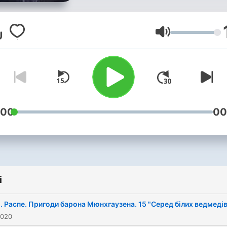
Głośność
:00
00
i
Е. Распе. Пригоди барона Мюнхгаузена. 15 "Серед білих ведмедів
2020