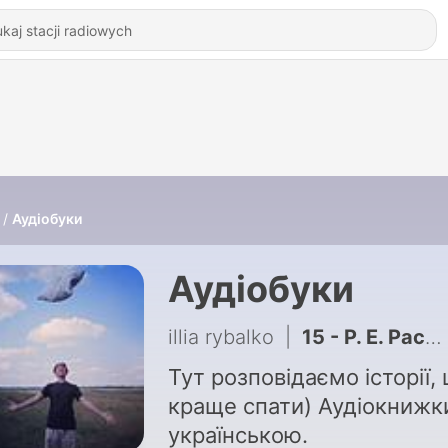
Аудіобуки
Аудіобуки
illia rybalko
|
15 - Р. Е. Распе. Пригоди барона Мюнхгаузена. 15 "Серед білих ведмедів"
Тут розповідаємо історії,
краще спати) Аудіокнижк
українською.