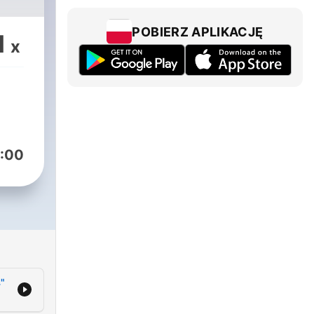
POBIERZ APLIKACJĘ
1
x
:00
"