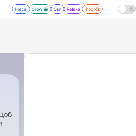
Praca
Siłownia
Sen
Relaks
Podróż
 щоб
и