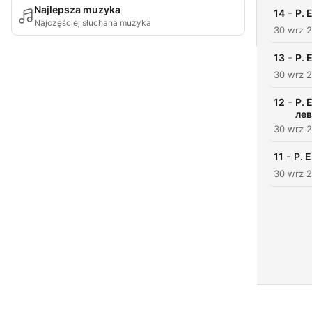
Najlepsza muzyka
-
14
Р. 
Najczęściej słuchana muzyka
30 wrz 
-
13
Р. 
30 wrz 
-
12
Р. 
лев
30 wrz 
-
11
Р. 
30 wrz 