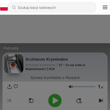
Podcasty
Archiwum Kryminalne
Archiwum Kryminalne
|
27 - Co się stało w
Majadahonda? | #28
Sprawy kryminalne z Hiszpanii
1
x
Głośność