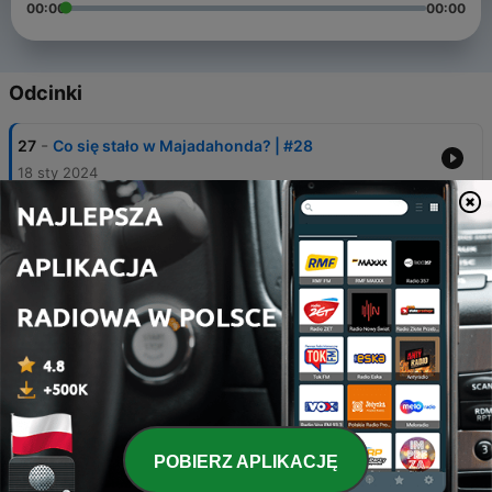
00:00
00:00
Odcinki
-
27
Co się stało w Majadahonda? | #28
18 sty 2024
-
26
El Monstruo (Potwór) | #27
15 maj 2023
-
25
Sprawa Visser | #26
13 mar 2023
-
24
Sprawa Marty Del Castillo #25
28 maj 2022
-
23
496 dni | #23
17 paź 2021
POBIERZ APLIKACJĘ