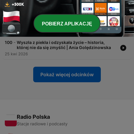
09 kwi 2026
-
101
To zdania, które ranią na lata. Czego nie mówić
do dziecka – nawet „dla jego dobra” | Korina
POBIERZ APLIKACJĘ
Bulenda, Ilona Stępniak
30 kwi 2026
-
100
Wyszła z piekła i odzyskała życie – historia,
której nie da się zmyślić | Ania Golędzinowska
25 kwi 2026
Pokaż więcej odcinków
Radio Polska
Stacje radiowe i podcasty