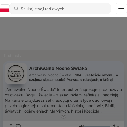
Podcasty
Archiwalne Nocne Światła
Archiwalne Nocne Światła
|
104 - Jesteście razem… a
czujesz się samotnie? Prawda o relacjach, o której
rzadko się mówi | Izabela Kobierecka, Mira Jankowska
„Archiwalne Nocne Światła” to przestrzeń spokojnej rozmowy o
człowieku, Bogu i świecie – z szacunkiem, refleksją i nadzieją.
Na kanale znajdziesz setki audycji o tematyce duchowej i
psychologicznej: o sakramentach Kościoła, modlitwie, Biblii,
świętych i objawieniach Maryjnych, historii Kościoła,
małżeństwie, miłości, relacjach, wychowaniu, przebaczeniu. To
przestrzeń łącząca refleksję nad wiarą z głębokim spojrzeniem
1