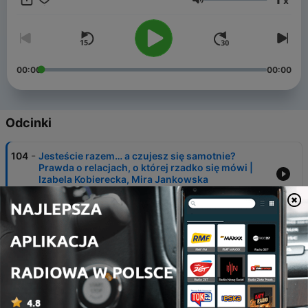
x
na ludzką psychikę i emocje. Wparcie kanału
Głośność
https://buymeacoffee.com/archiwalnenocneswiatla
00:00
00:00
Odcinki
-
104
Jesteście razem… a czujesz się samotnie?
Prawda o relacjach, o której rzadko się mówi |
Izabela Kobierecka, Mira Jankowska
05 maj 2026
-
103
Nie odrzucaj mnie w starości. Psalm 71 o czasie
słabości, pamięci i nadziei | prof. Piotr Kosiak
02 maj 2026
-
102
Wielkanoc się kończy… i co dalej? Dlaczego tak
szybko zapominamy o tym, co najważniejsze |
ks. Kacper Nawrot