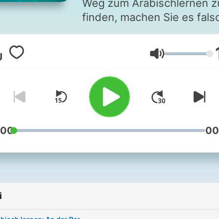
Weg zum Arabischlernen z
finden, machen Sie es fals
Lernen Sie Arabisch wie
Deutsch: indem Sie viel da
Głośność
hören. (Mit zumindest eine
vagen Vorstellung davon, 
es bedeutet!) Tausende
arabische Phrasen werden
zusammen mit den deutsc
Übersetzungen direkt Ihr
:00
00
Gehirn präsentiert: von
praktisch über philosophis
bis hin zu flirtend. Nur
Phrasen, keine Füllwörter!
i
Gehen Sie weit über die
Grundlagen der arabische