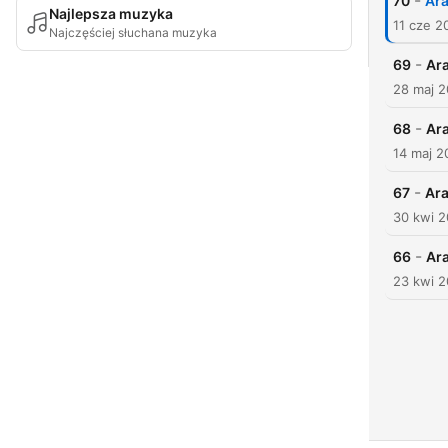
-
70
Ara
Najlepsza muzyka
11 cze 2
Najczęściej słuchana muzyka
-
69
Ara
28 maj 
-
68
Ara
14 maj 2
-
67
Ara
30 kwi 
-
66
Ara
23 kwi 