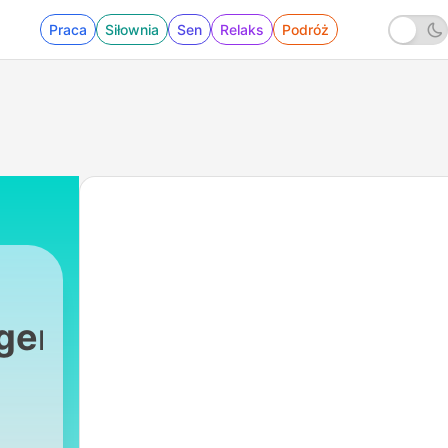
Praca
Siłownia
Sen
Relaks
Podróż
ger
|
70 - Arabisch lernen: An der Bar