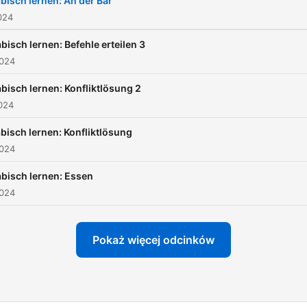
bisch lernen: An der Bar
Sprache hinaus, um nicht n
024
zu kommunizieren, sonder
bisch lernen: Befehle erteilen 3
tatsächlich eine interessan
2024
Person auf Arabisch zu
bisch lernen: Konfliktlösung 2
werden. Als reines Audio-Tool
024
zum Arabischlernen ist es 
toller Begleiter beim
bisch lernen: Konfliktlösung
2024
Autofahren, Spazierengeh
oder bei der Hausarbeit.
bisch lernen: Essen
Dieser Podcast ist die per
2024
Ergänzung für Ihr aktuelles
Sprachstudium, egal ob Si
Pokaż więcej odcinków
eine App wie DuoLingo nu
oder in einem Arabischkur
eingeschrieben sind. Wenn Sie