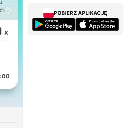
u
ch.
POBIERZ APLIKACJĘ
von
1
x
r
was
hen
em
:00
ch
n