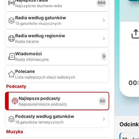
694
Najczęściej słuchane radia
Radia według gatunków
15 gatunków muzycznych
Radia według regionów
Radia lokalne
Wiadomości
9
Radia informacyjne
Polecane
Lista najlepszych stacji radiowych
00
Podcasty
Najlepsze podcasty
50
Najpopularniejsze podcasty
Podcasty według gatunków
18 gatunków tematycznych
Odcink
Muzyka