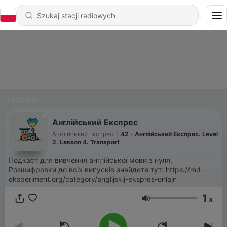
Podcasty
Англійський Експрес
Англійський Експрес
|
42 - Англійський Експрес. Level
2. Lesson 4. Transport
Подкаст для вивчення англійської мови з нуля.
Розшифровки до всіх випусків знайдете тут: https://md-
eksperiment.org/category/anglijskij-ekspres-onlajn
1
x
Głośność