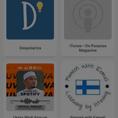
iTunes – On Purpose
Despolariza
Magazine
Ustaz Wadi Annuar
Finnish with Eemeli