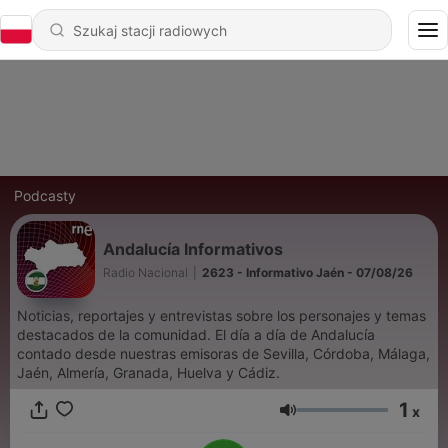
Podcasty
Andalucía Informativos
Radio Nacional
|
2623 - Informativo Jaén - 07/08/26
Noticias, reportajes y entrevistas sobre los personajes y temas
destacados de la comunidad. El día a día de Andalucía
contado desde nuestras emisoras de Sevilla, Córdoba, Málaga,
Jaén, Almería, Granada, Huelva y Cádiz.
1
x
Głośność