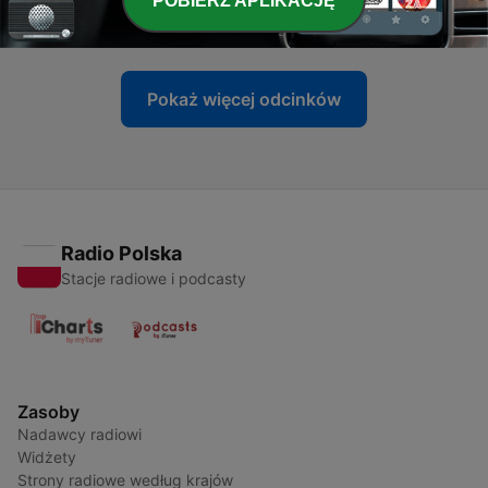
POBIERZ APLIKACJĘ
06 sie 2026
Pokaż więcej odcinków
Radio Polska
Stacje radiowe i podcasty
Zasoby
Nadawcy radiowi
Widżety
Strony radiowe według krajów