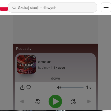
Podcasty
amour
bavimev
|
1 - aveu
doive
1
x
Głośność