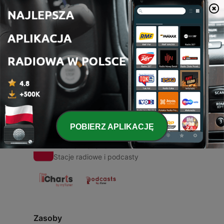
00:00
00:00
Odcinki
-
1
aveu
22 maj 2020
POBIERZ APLIKACJĘ
Radio Polska
Stacje radiowe i podcasty
Zasoby