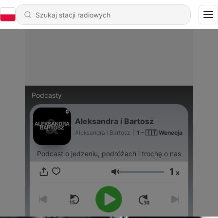
Podcasty
Aleksandra i Bartosz
Aleksandra i Bartosz
|
1 - 🇮🇹 Wenecja
Podcast o jedzeniu, podróżach i trochę o nas
1
x
Głośność