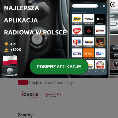
00:00
00:00
Odcinki
-
1
🇮🇹 Wenecja
14 mar 2020
POBIERZ APLIKACJĘ
Radio Polska
Stacje radiowe i podcasty
Zasoby