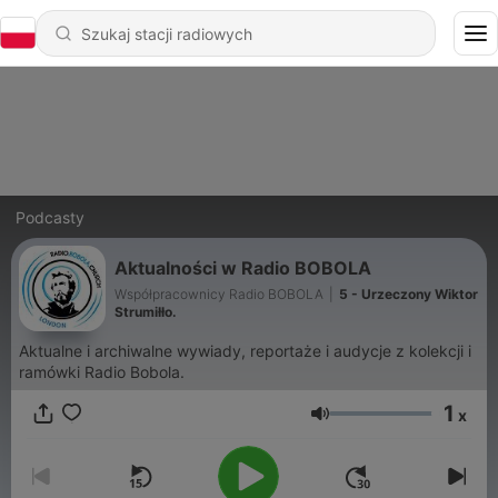
Podcasty
Aktualności w Radio BOBOLA
Współpracownicy Radio BOBOLA
|
5 - Urzeczony Wiktor
Strumiłło.
Aktualne i archiwalne wywiady, reportaże i audycje z kolekcji i
ramówki Radio Bobola.
1
x
Głośność