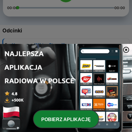
00:00
00:00
Odcinki
-
5
Urzeczony Wiktor Strumiłło.
14 maj 2024
-
4
Wesoły Dzień Dziecka i Święto Rodziny w Laxton
Hall.
13 maj 2024
-
3
Polish Heritage Days: Blackburn czerwonych
maków.
11 maj 2024
-
2
Helena Kmieć Służebnicą Bożą.
10 maj 2024
POBIERZ APLIKACJĘ
-
1
Tajemnice małżeńskiej alkowy i inne też.