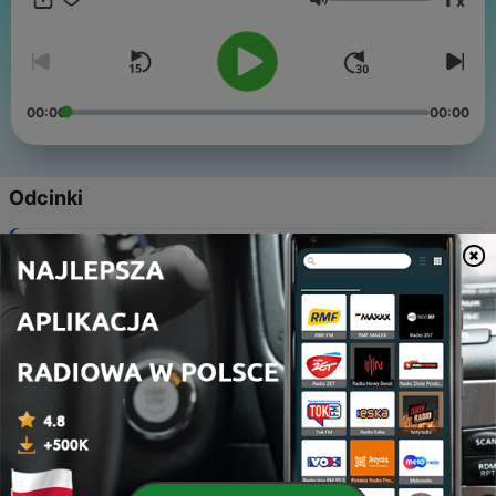
x
języka angielskiego, aby nie tylko komunikować się, ale
Głośność
naprawdę stać się interesującą osobą po angielsku. Jako
narzędzie służące wyłącznie do nauki języka angielskiego, jest
doskonałym towarzyszem podczas prowadzenia samochodu,
spacerów i prac domowych. Ten podcast jest idealnym
uzupełnieniem Twojej obecnej nauki języka, niezależnie od
00:00
00:00
tego, czy korzystasz z aplikacji takiej jak DuoLingo, czy też
zapisujesz się na zajęcia z języka angielskiego. Jeśli jesteś
początkujący, zalecamy skorzystanie z tego narzędzia jako
dodatku do dobrego kursu wprowadzającego po angielsku.
Odcinki
English Learning Accelerator tworzony jest przez miłośników
języków i podróżników po świecie z miłości do języka! Do
-
70
Ucz się angielskiego: W barze
każdego odcinka dostępne są napisy. (Jeśli Twój odtwarzacz
podcastów to obsługuje.)
11 cze 2024
-
69
Ucz się angielskiego: wydawanie poleceń 3
28 maj 2024
-
68
Ucz się angielskiego: Rozwiązywanie konfliktów 2
14 maj 2024
-
67
Ucz się angielskiego: rozwiązywanie konfliktów
30 kwi 2024