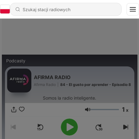
Podcasty
AFIRMA RADIO
Afirma Radio
|
84 - El gusto por aprender - Episodio 8
Somos la radio inteligente.
1
x
Głośność