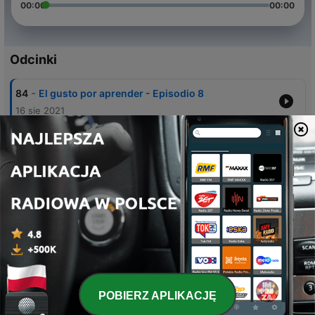
00:00
00:00
Odcinki
-
84
El gusto por aprender - Episodio 8
16 sie 2021
-
83
La delgada linea de las adicciones - Episodio 8
16 sie 2021
-
82
IMMEX - Episodio 8
16 sie 2021
-
81
Resignificar tus creencias limitantes - Episodio 8
16 sie 2021
-
80
Finanzas saludables - Episodio 8
16 sie 2021
POBIERZ APLIKACJĘ