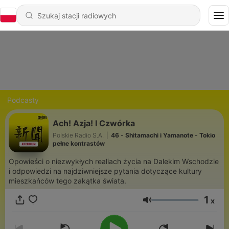
Podcasty
Ach! Azja! I Czwórka
Polskie Radio S.A.
|
46 - Shitamachi i Yamanote - Tokio
pełne kontrastów
Opowieści o niezwykłych realiach życia na Dalekim Wschodzie
i odpowiedzi na najdziwniejsze pytania dotyczące kultury
mieszkańców tego zakątka świata.
1
x
Głośność