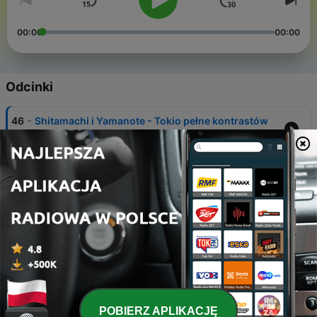
00:00
00:00
Odcinki
-
46
Shitamachi i Yamanote - Tokio pełne kontrastów
26 sty 2024
-
45
10 lat żeby zrozumieć Koreę
13 wrz 2023
-
44
Janek w Tybecie
27 lip 2023
-
43
Moda na azjatyckie klimaty
13 lip 2023
-
42
Korea od kuchni
POBIERZ APLIKACJĘ