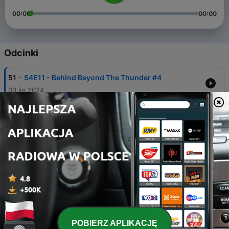
00:00
00:00
Odcinki
-
51
S4E11 - Behind Beyond The Thunder #4
03 lip 2024
-
50
S4E10 - Dean Delray
19 kwi 2024
-
49
S4E9 - Dropkick Murphys
14 mar 2024
-
48
S4E8 - Top 10 Bands That Harness The Sound of
AC/DC
16 lut 2024
-
47
S4E7 - Fifa Riccobono
POBIERZ APLIKACJĘ
29 gru 2023