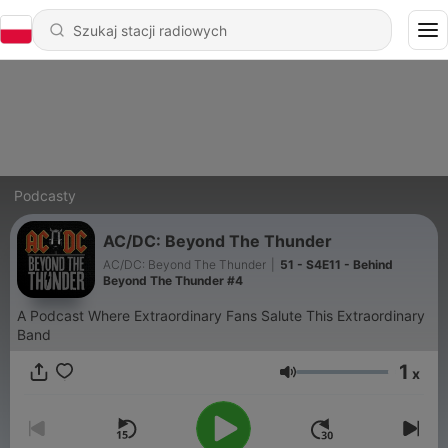
Podcasty
AC/DC: Beyond The Thunder
AC/DC: Beyond The Thunder
|
51 - S4E11 - Behind
Beyond The Thunder #4
A Podcast Where Extraordinary Fans Salute This Extraordinary
Band
1
x
Głośność