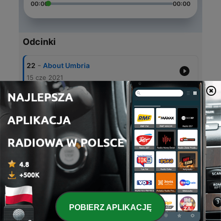
00:00
00:00
Odcinki
-
22
About Umbria
15 cze 2021
-
21
About Trentino Alto Adige
15 cze 2021
-
20
About Tuscany
15 cze 2021
-
19
About Valle D’Aosta
15 cze 2021
-
18
About Piedmont
15 cze 2021
POBIERZ APLIKACJĘ