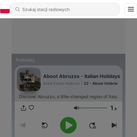
Podcasty
About Abruzzo - Italian Holidays
Susie Evans-Ardovini
|
22 - About Umbria
Discover Abruzzo, a little-changed region of Italy.
1
x
Głośność