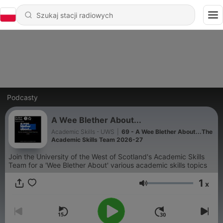
Podcasty
A Wee Blether About...
Academic Skills - UWS
|
69 - A Wee Blether About...The
Academic Skills Team 2026-27
Join the University of the West of Scotland's Academic Skills
Team for a 'Wee Blether About' various academic skills topics
1
x
Głośność