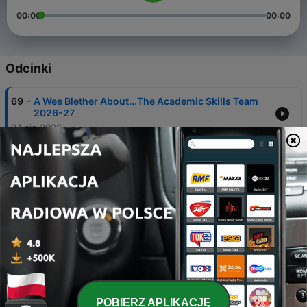
00:00
00:00
Odcinki
-
69
A Wee Blether About...The Academic Skills Team
2026-27
04 sie 2026
-
68
A Wee Blether About...Brightspace (VLE)
04 sie 2026
-
67
A Wee Blether About...Reading and Writing Tools
02 cze 2026
-
66
A Wee Blether About...Exam Strategies
30 mar 2026
-
65
A Wee Blether About...Our 5th Anniversary -
Academic Skills Over the Years
POBIERZ APLIKACJĘ