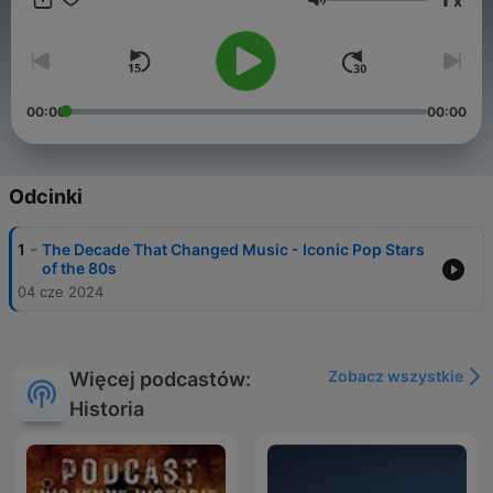
x
in modern media, and the influence on contemporary artists,
Głośność
showcasing why 80s hits remain timeless. This content was
created in partnership and with the help of Artificial Intelligence
AI.
00:00
00:00
Odcinki
-
1
The Decade That Changed Music - Iconic Pop Stars
of the 80s
04 cze 2024
Zobacz wszystkie
Więcej podcastów:
Historia