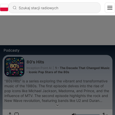
Podcasty
80's Hits
Inception Point AI
|
1 - The Decade That Changed Music
- Iconic Pop Stars of the 80s
"80s Hits" is a series exploring the vibrant and transformative
music of the 1980s. The first episode delves into the rise of
pop icons like Michael Jackson, Madonna, and Prince, and the
influence of MTV. The second episode highlights the rock and
New Wave revolution, featuring bands like U2 and Duran
Duran, and their impact on fashion and culture. The final
episode examines the enduring legacy of 80s music, its revival
1