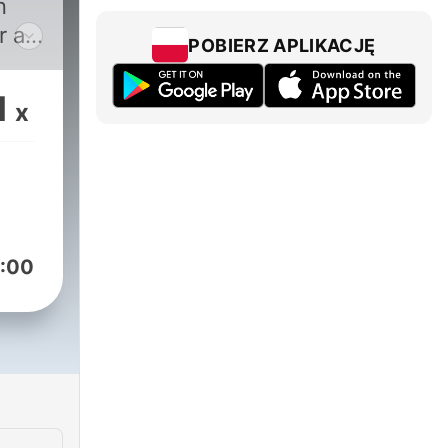
n
r a
POBIERZ APLIKACJĘ
o
1
x
:00