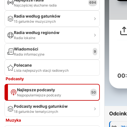
694
Najczęściej słuchane radia
Radia według gatunków
15 gatunków muzycznych
Radia według regionów
Radia lokalne
Wiadomości
9
Radia informacyjne
Polecane
Lista najlepszych stacji radiowych
00
Podcasty
Najlepsze podcasty
50
Najpopularniejsze podcasty
Podcasty według gatunków
18 gatunków tematycznych
Odcink
Muzyka