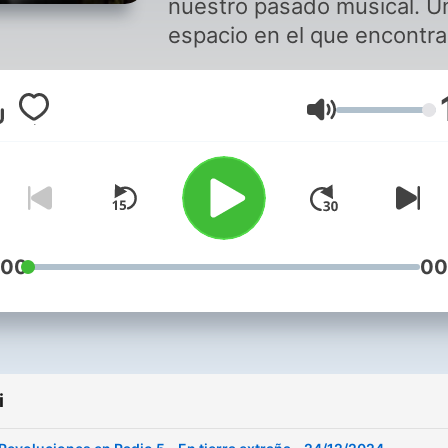
nuestro pasado musical. U
espacio en el que encontra
grandes artistas de otras
épocas y canciones que n
Głośność
suenan con frecuencia.
:00
00
i