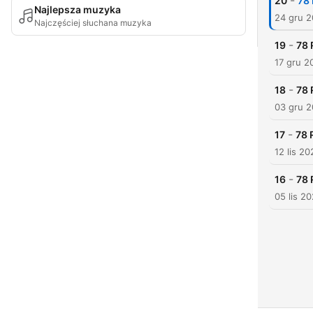
-
20
78 
Najlepsza muzyka
24 gru 
Najczęściej słuchana muzyka
-
19
78 
17 gru 2
-
18
78 
03 gru 
-
17
78 
12 lis 20
-
16
78 
05 lis 2