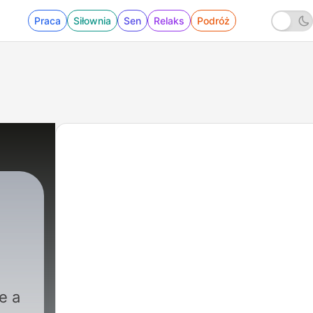
Praca
Siłownia
Sen
Relaks
Podróż
e a