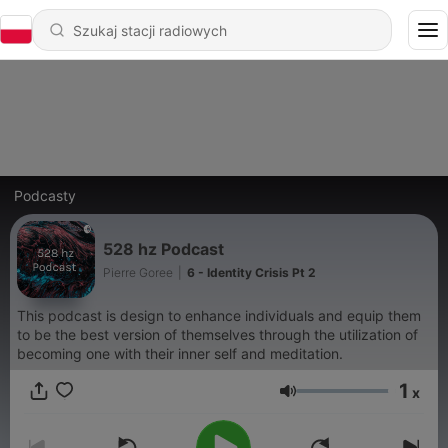
Podcasty
528 hz Podcast
Pierre Goree
|
6 - Identity Crisis Pt 2
This podcast is design to enhance individuals and equip them
to be the best version of themselves through the utilization of
becoming one with their inner self and meditation.
1
x
Głośność