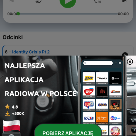
00:00
00:00
Odcinki
-
6
Identity Crisis Pt 2
27 lis 2019
-
5
528 hz Podcast (Trailer)
20 lis 2019
-
4
Identity Crisis pt 1
20 lis 2019
-
3
How do the broken love again?
13 lis 2019
-
2
Trusting in Self
POBIERZ APLIKACJĘ