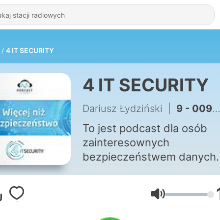
4 IT SECURITY
4 IT SECURITY
Dariusz Łydziński
|
9 - 009-Inteligentne-ale-czy-bezpieczne
To jest podcast dla osób
zainteresownych
bezpieczeństwem danych
tym podcaście rozmawiam
tym, w jaki sposób możesz
zadbać o swoje
Głośność
bezpieczeństwo w sieci or