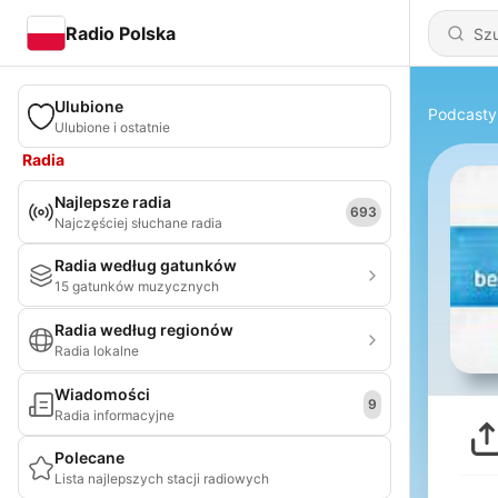
Radio Polska
Ulubione
Podcasty
Ulubione i ostatnie
Radia
Najlepsze radia
693
Najczęściej słuchane radia
Radia według gatunków
15 gatunków muzycznych
Radia według regionów
Radia lokalne
Wiadomości
9
Radia informacyjne
Polecane
Lista najlepszych stacji radiowych