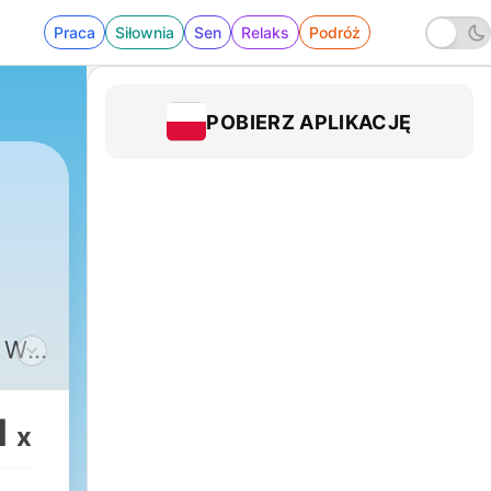
Praca
Siłownia
Sen
Relaks
Podróż
POBIERZ APLIKACJĘ
. W
y o
1
x
az o