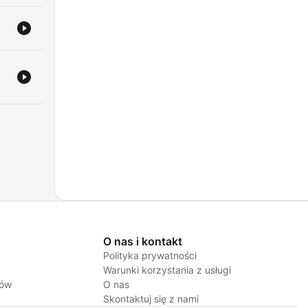
–
ku
e
a
e w
st
O nas i kontakt
Polityka prywatności
,
Warunki korzystania z usługi
 i
jów
O nas
izy
Skontaktuj się z nami