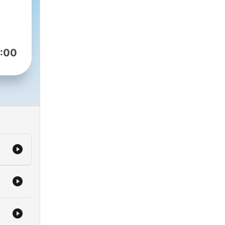
:00
 to
wym
ast,
cym
zy i
ych