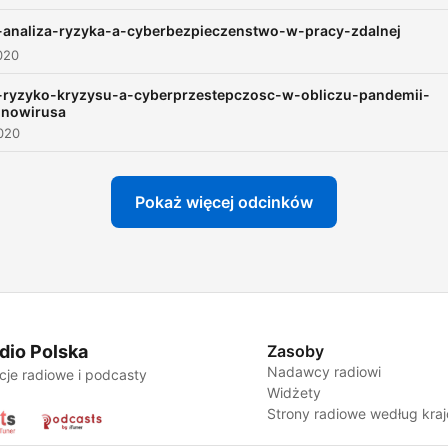
specjalistyczne treści, ale
zrozumiałych dla każdego 
analiza-ryzyka-a-cyberbezpieczenstwo-w-pracy-zdalnej
020
niezależnie od branży, wie
czy płci. Mamy nadzieje, ż
-ryzyko-kryzysu-a-cyberprzestepczosc-w-obliczu-pandemii-
onowirusa
idea szerzenia wiedzy w
020
zakresie bezpieczeństwa, 
także promowanie metod
Pokaż więcej odcinków
zabezpieczeń i dobrych
praktyk zdobędzie uznani
Twoich oczach. Podkast je
miejscem, gdzie możesz
odnaleźć interesujące Cię
dane, dotyczące
dio Polska
Zasoby
Nadawcy radiowi
cje radiowe i podcasty
bezpieczeństwa informacji
Widżety
ochrony danych osobowych
Strony radiowe według kra
informacji niejawnych, anal