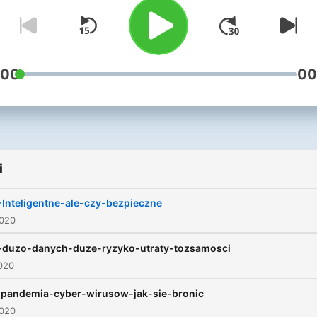
tym jak chronić swoją
prywatność Jeśli jesteś
zainteresowany nauką,
rozwojem w zakresie
:00
00
bezpieczeństwa informacji,
znajdujesz się we właści
miejscu. Temu zagadnieniu
poświęcony jest nasz podk
i
jak i coraz bardziej budzą
zainteresowanie tematom
Inteligentne-ale-czy-bezpieczne
bezpieczeństwa biznesu.
2020
Naszą ambicją jest
-duzo-danych-duze-ryzyko-utraty-tozsamosci
dostarczanie rzetelnych
020
informacji opartych na wied
pandemia-cyber-wirusow-jak-sie-bronic
doświadczeniu zawierając
2020