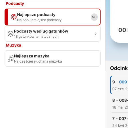
Podcasty
Najlepsze podcasty
50
Najpopularniejsze podcasty
00
Podcasty według gatunków
18 gatunków tematycznych
Muzyka
Najlepsza muzyka
Najczęściej słuchana muzyka
Odcink
-
9
009-
07 cze 
-
8
008
18 maj 2
-
7
007-
24 kwi 