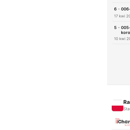
-
6
006-
17 kwi 2
-
5
005
kor
10 kwi 2
Ra
Sta