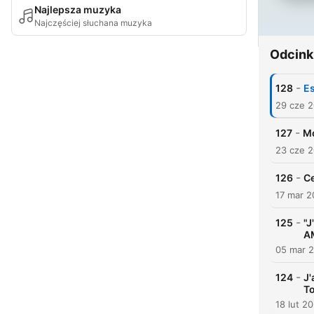
Najlepsza muzyka
Najczęściej słuchana muzyka
Odcink
-
128
Es
29 cze 
-
127
Mo
23 cze 
-
126
Ce
17 mar 
-
125
"J
A
05 mar 
-
124
J'
T
18 lut 2