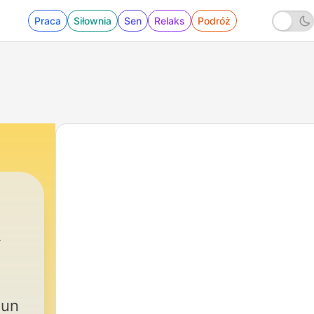
Praca
Siłownia
Sen
Relaks
Podróż
 un