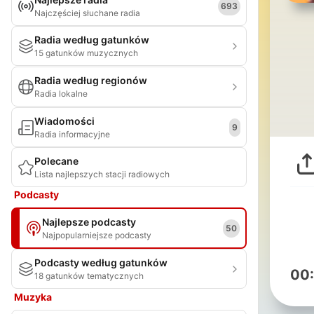
693
Najczęściej słuchane radia
Radia według gatunków
15 gatunków muzycznych
Radia według regionów
Radia lokalne
Wiadomości
9
Radia informacyjne
Polecane
Lista najlepszych stacji radiowych
Podcasty
Najlepsze podcasty
50
Najpopularniejsze podcasty
Podcasty według gatunków
00
18 gatunków tematycznych
Muzyka