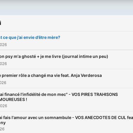
i
t ce que j’ai envie d’être mère?
2026
n psy m'a ghosté + je me livre (journal intime un peu)
2026
 premier rôle a changé ma vie feat. Anja Verderosa
2026
'ai financé l'infidélité de mon mec" - VOS PIRES TRAHISONS
MOUREUSES !
2026
ai fais l'amour avec un somnambule - VOS ANECDOTES DE CUL fea
ony
026