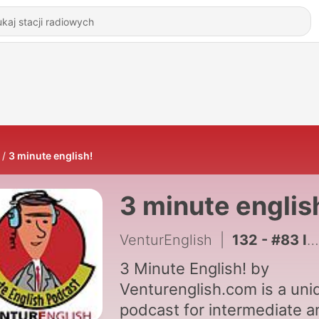
3 minute english!
3 minute englis
VenturEnglish
|
132 - #83 Ideating
3 Minute English! by
Venturenglish.com is a uni
podcast for intermediate a