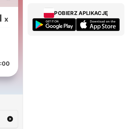
ead
POBIERZ APLIKACJĘ
1
x
 and
,
 or 4
:00
oint
h.
l