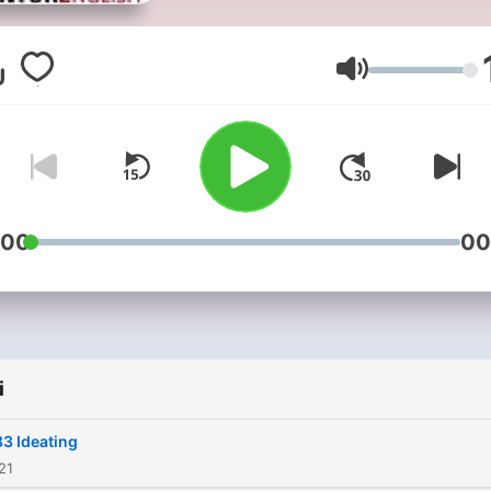
advanced English learners.
Why unique? Because inst
of presenting idioms or
Głośność
dialogs, 3 Minute English!
gives tips on usage, style,
nuance in English. The host
Paul Durant, takes about 3
minutes… more or less… to
:00
00
describe a usage or style p
to help improve your Englis
The podcast is useful for al
learners but emphasizes
i
business English.
3 Ideating
21