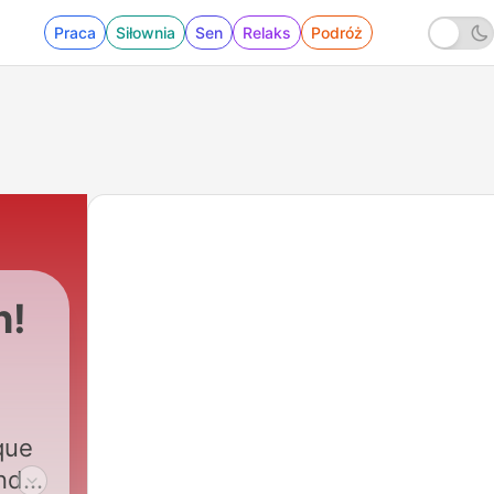
Praca
Siłownia
Sen
Relaks
Podróż
h!
que
nd