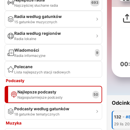
693
Najczęściej słuchane radia
Radia według gatunków
15 gatunków muzycznych
Radia według regionów
Radia lokalne
Wiadomości
9
Radia informacyjne
00
Polecane
Lista najlepszych stacji radiowych
Podcasty
Najlepsze podcasty
50
Najpopularniejsze podcasty
Odcink
Podcasty według gatunków
18 gatunków tematycznych
-
132
#8
Muzyka
29 lis 20