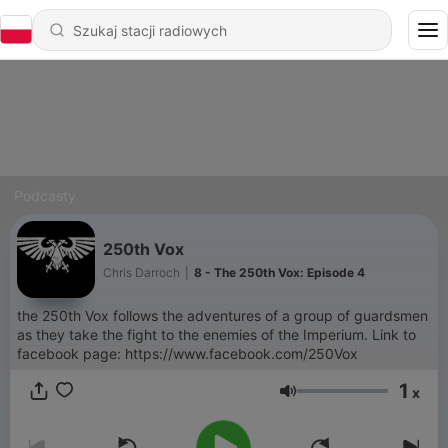
Podcasty
250th Vox
Chris Darroch
|
8 - The 250th Vox: Episode 4
the 250th Vox follows the adventures of a group of guardsmen
as they take the fight to the enemies of the Imperium. Link to
facebook page: https://www.facebook.com/250Vox
1
x
Głośność