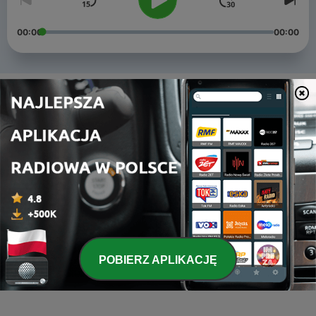
00:00
00:00
Odcinki
-
8
The 250th Vox: Episode 4
22 lis 2014
-
7
The 250th Vox: Episode 3
15 lis 2014
-
6
The 250th Vox: Episode 2
08 lis 2014
-
5
The 250th Vox: Episode 1
POBIERZ APLIKACJĘ
01 lis 2014