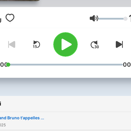
relations, des expériences
perso et bien plus. Entre
débats, anecdotes et
Głośność
réflexions, on explore tout
qui nous fait vibrer, douter
évoluer 💭🔥. Chaque épis
fait rire, penser et permet 
se sentir moins seul.e 💙
:00
00
Besoin d’aide ? Des
professionnels sont là pour
: 3114 – Prévention du suic
(24h/24, gratuit), Fil Santé
i
Jeunes : 0 800 235 236
(anonyme et gratuit), SOS
nd Bruno t'appelles ...
Amitié : 09 72 39 40 50
025