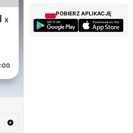
POBIERZ APLIKACJĘ
1
x
 ce
 et
ode
de
:00
 toi
ide