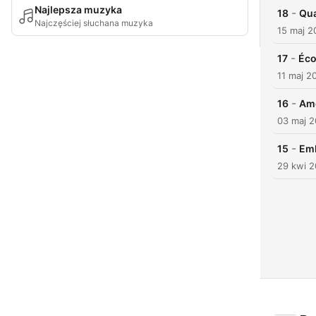
Najlepsza muzyka
-
18
Qua
Najczęściej słuchana muzyka
15 maj 2
-
17
Éco
11 maj 2
-
16
Amo
03 maj 
-
15
Emb
29 kwi 