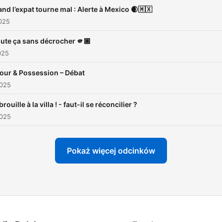
(écoute bienveillante). Tu n
nd l’expat tourne mal : Alerte à Mexico 🌒🇲🇽
pas seul.e. Prends soin de 
025
💙✨
ute ça sans décrocher 🫵🏽
025
ur & Possession – Débat
2025
rouille à la villa ! - faut-il se réconcilier ?
2025
Pokaż więcej odcinków