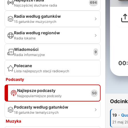
694
Najczęściej słuchane radia
Radia według gatunków
15 gatunków muzycznych
Radia według regionów
Radia lokalne
Wiadomości
9
Radia informacyjne
00
Polecane
Lista najlepszych stacji radiowych
Podcasty
Najlepsze podcasty
50
Najpopularniejsze podcasty
Odcink
Podcasty według gatunków
18 gatunków tematycznych
-
19
Qua
Muzyka
21 maj 2