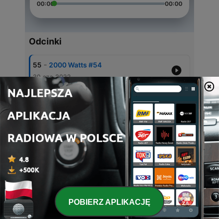
00:00
00:00
Odcinki
-
55
2000 Watts #54
30 cze 2022
-
54
2000 Watts #53
09 cze 2022
-
53
2000 Watts #52
02 cze 2022
-
52
2000 Watts #51
-
51
2OOO Watts #50
POBIERZ APLIKACJĘ