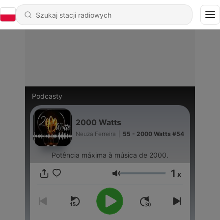
Podcasty
2000 Watts
Neuza Ferreira
|
55 - 2000 Watts #54
Potência máxima à música de 2000.
1
x
Głośność