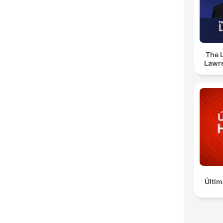
The 
Lawr
Últim