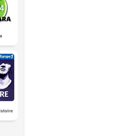
a
istoire