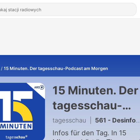
15 Minuten. Der tagesschau-Podcast am Morgen
15 Minuten. Der
tagesschau-
Podcast am
tagesschau
|
561 - Desinformationskampagne "Matrjoschka"/ Feuerwerk trotz Trockenheit/ Digitales Trinkgeld
Morgen
Infos für den Tag. In 15