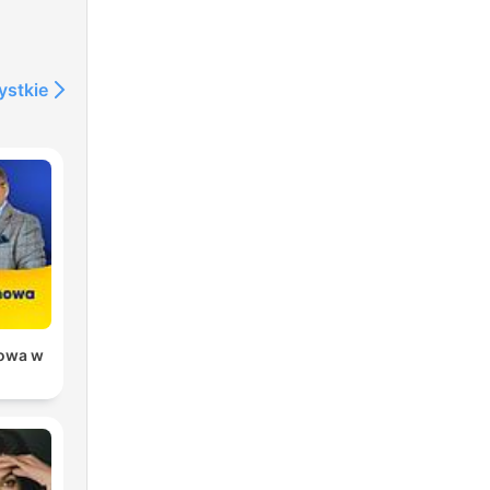
ystkie
owa w