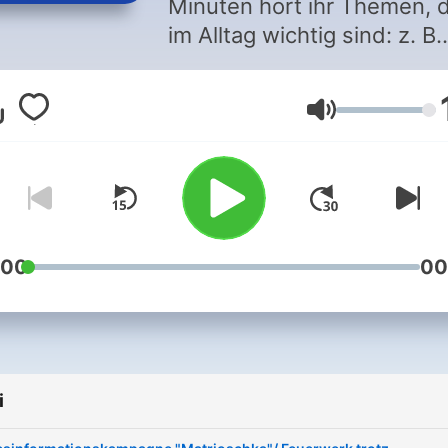
Minuten hört ihr Themen, d
im Alltag wichtig sind: z. B.
Kindergeld, Gesundheit,
Sicherheit. Wir liefern Beis
Głośność
aus ganz Deutschland zu 
Nachrichten von heute. Zw
Hosts aus verschiedenen
Teilen Deutschlands sprec
über die Infos für den Tag 
darüber, was uns gerade
:00
00
wirklich bewegt. Der
tagesschau-Podcast am
Morgen. Gemacht vom WD
Kontakt: WhatsApp 0172
i
2598665 &
15minuten@tagesschau.d