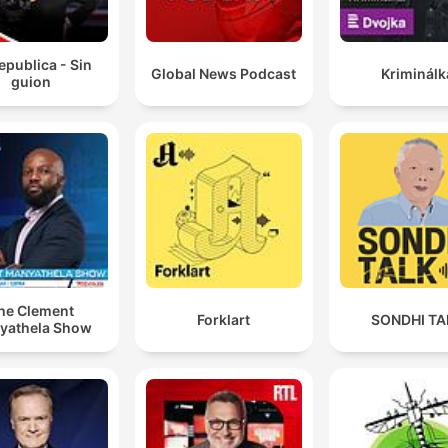
epublica - Sin
Global News Podcast
Kriminálk
guion
he Clement
Forklart
SONDHI TA
yathela Show