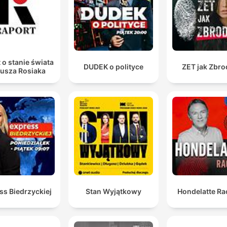
 o stanie świata
DUDEK o polityce
ZET jak Zbro
iusza Rosiaka
ss Biedrzyckiej
Stan Wyjątkowy
Hondelatte Ra