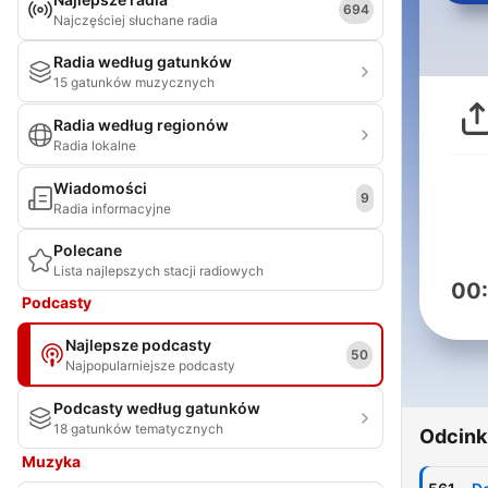
694
Najczęściej słuchane radia
Radia według gatunków
15 gatunków muzycznych
Radia według regionów
Radia lokalne
Wiadomości
9
Radia informacyjne
Polecane
Lista najlepszych stacji radiowych
00
Podcasty
Najlepsze podcasty
50
Najpopularniejsze podcasty
Podcasty według gatunków
18 gatunków tematycznych
Odcink
Muzyka