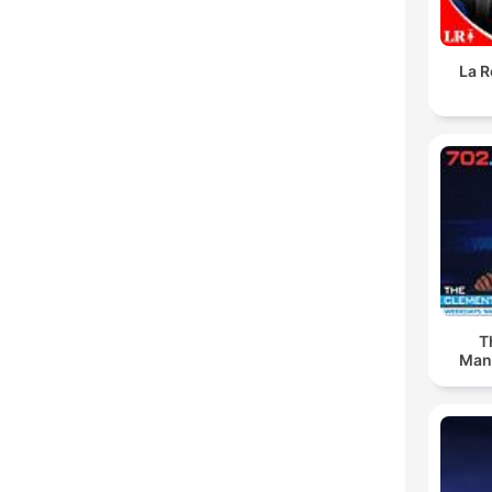
La R
T
Man