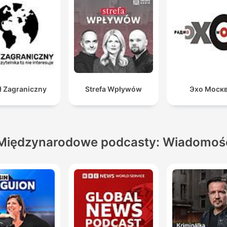
ł Zagraniczny
Strefa Wpływów
Эхо Моск
Międzynarodowe podcasty: Wiadomoś