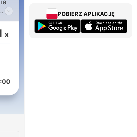
ie
POBIERZ APLIKACJĘ
piele
1
x
den
ei
hen
-
:00
R.
e