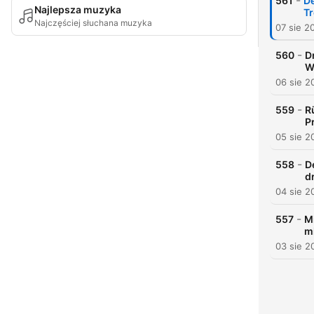
-
561
De
Najlepsza muzyka
Tr
Najczęściej słuchana muzyka
07 sie 2
-
560
D
W
06 sie 2
-
559
R
P
05 sie 2
-
558
D
d
04 sie 2
-
557
M
m
03 sie 2