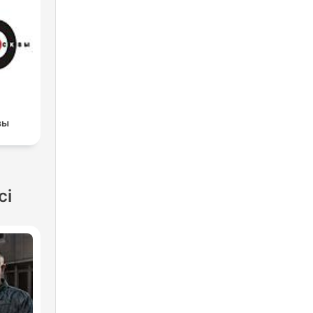
вы
ci