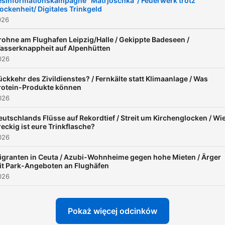
sinformationskampagne "Matrjoschka"/ Feuerwerk trotz
ockenheit/ Digitales Trinkgeld
026
rohne am Flughafen Leipzig/Halle / Gekippte Badeseen /
asserknappheit auf Alpenhütten
026
ückkehr des Zivildienstes? / Fernkälte statt Klimaanlage / Was
rotein-Produkte können
026
eutschlands Flüsse auf Rekordtief / Streit um Kirchenglocken / Wi
reckig ist eure Trinkflasche?
026
igranten in Ceuta / Azubi-Wohnheime gegen hohe Mieten / Ärger
it Park-Angeboten an Flughäfen
026
Pokaż więcej odcinków