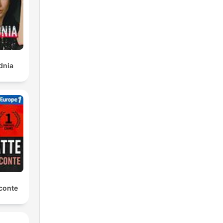
dnia
conte