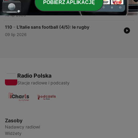
POBIERZ APLIKACJĘ
-
111
Les révolutions technologiques (4/5): le
basculement de l’imprimerie
16 lip 2026
-
110
L’Italie sans football (4/5): le rugby
09 lip 2026
Radio Polska
Stacje radiowe i podcasty
Zasoby
Nadawcy radiowi
Widżety