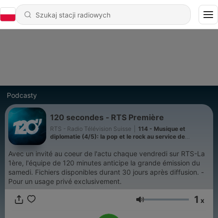
Podcasty
120 secondes ‐ RTS Première
RTS - Radio Télévision Suisse
|
114 - Musique et
diplomatie (4/5): la pop et le rock au service de
l'humanitaire
Avec un invité au coeur de l'actu chaque vendredi sur RTS-La
1ère, l'équipe de 120 minutes anticipe la grande émission du
samedi. Fichiers disponibles durant 30 jours après diffusion. -
Pour un usage privé exclusivement.
1
x
Głośność