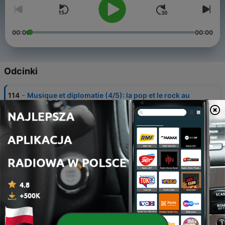
00:00
00:00
Odcinki
-
114
Musique et diplomatie (4/5): la pop et le rock au
service de l'humanitaire
06 sie 2026
-
113
Dis-moi quel transport public tu prends, je te
dirai comment tu vis (4/5) - Le téléphérique
valaisan reliant Riddes à Isérables
30 lip 2026
-
112
Dans l'ombre des personnalités (4/5): Valentin
Cuendet, agent artistique qui représente les
talents du cinéma suisse
23 lip 2026