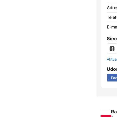
Adre
Telef
E-mai
Siec
Aktual
Udos
Fa
Ra