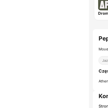
Pe
Μουσ
Jaz
Częs
Athen
Ko
Stro