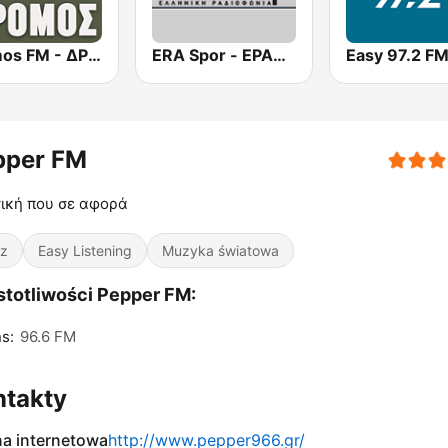
Dromos FM - ΔΡΟΜΟΣ 89.8
ERA Spor - ΕΡΑΣΠΟΡ
Easy 97.2 F
pper FM
ική που σε αφορά
z
Easy Listening
Muzyka światowa
totliwości Pepper FM:
s:
96.6 FM
ntakty
na internetowa
http://www.pepper966.gr/