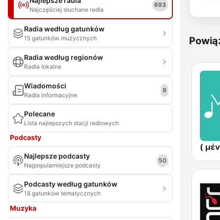
Najlepsze radia
693
Najczęściej słuchane radia
Radia według gatunków
15 gatunków muzycznych
Powią
Radia według regionów
Radia lokalne
Wiadomości
9
Radia informacyjne
Polecane
Lista najlepszych stacji radiowych
Podcasty
Najlepsze podcasty
50
Najpopularniejsze podcasty
Podcasty według gatunków
18 gatunków tematycznych
Muzyka