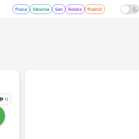
Praca
Siłownia
Sen
Relaks
Podróż
12