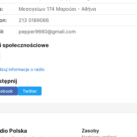
s:
Μεσογείων 174 Μαρούσι - Αθήνα
on:
213 0189066
l:
pepper9660@gmail.com
i społecznościowe
izuj informacje o radio
tępnij
cebook
Twitter
dio Polska
Zasoby
Nadawcy radiowi