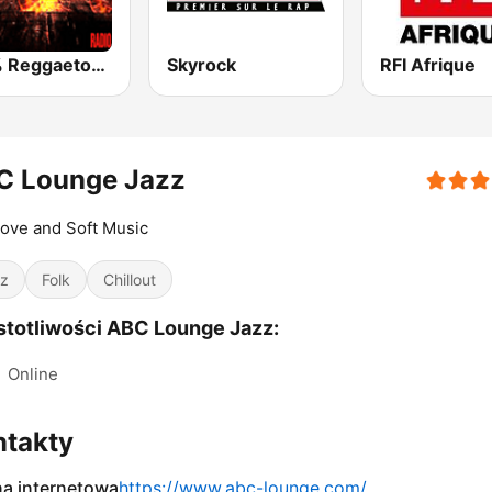
100% Reggaeton Radio
Skyrock
RFI Afrique
C Lounge Jazz
ove and Soft Music
z
Folk
Chillout
totliwości ABC Lounge Jazz:
:
Online
ntakty
na internetowa
https://www.abc-lounge.com/