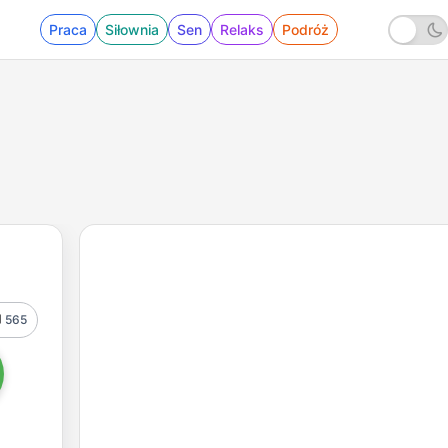
Praca
Siłownia
Sen
Relaks
Podróż
565