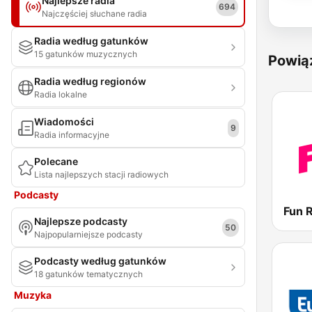
Najlepsze radia
694
Najczęściej słuchane radia
Radia według gatunków
15 gatunków muzycznych
Powią
Radia według regionów
Radia lokalne
Wiadomości
9
Radia informacyjne
Polecane
Lista najlepszych stacji radiowych
Podcasty
Najlepsze podcasty
50
Najpopularniejsze podcasty
Podcasty według gatunków
18 gatunków tematycznych
Muzyka