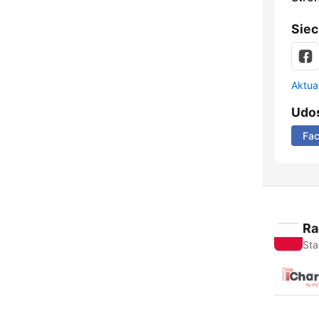
Siec
Aktual
Udos
Fa
Ra
Sta