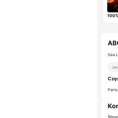
AB
Sea L
Jaz
Częs
Paris
Ko
Stro