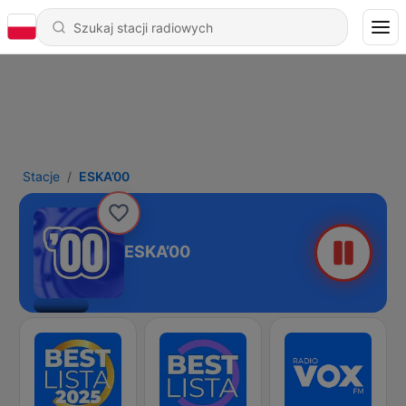
Stacje
ESKA’00
ESKA’00