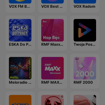
VOX FM Best lista 2025
VOX Best Lista
VOX Radom
ESKA Do Pracy
RMF Maxxx Hop Bec
Twoja Poska Stacja
Meloradio Poznań
RMF MAXX Włocławek
RMF 2000