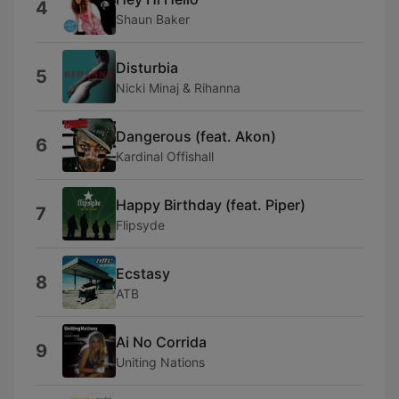
4
Shaun Baker
Disturbia
5
Nicki Minaj & Rihanna
Dangerous (feat. Akon)
6
Kardinal Offishall
Happy Birthday (feat. Piper)
7
Flipsyde
Ecstasy
8
ATB
Ai No Corrida
9
Uniting Nations