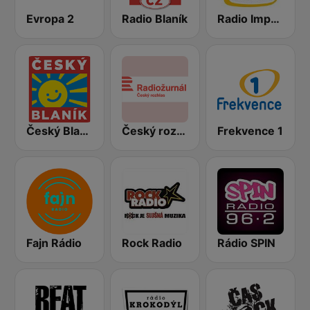
Evropa 2
Radio Blaník
Radio Impuls
Český Blaník
Český rozhlas Radiožurnál
Frekvence 1
Fajn Rádio
Rock Radio
Rádio SPIN