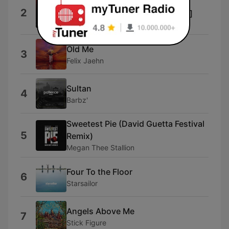
Don't Wanna Go Home (Don't
2
Wanna Go Home) [Instrumental]
DJ ReDo
Old Me
3
Felix Jaehn
Sultan
4
Barbz'
Sweetest Pie (David Guetta Festival
5
Remix)
Megan Thee Stallion
Four To the Floor
6
Starsailor
Angels Above Me
7
Stick Figure