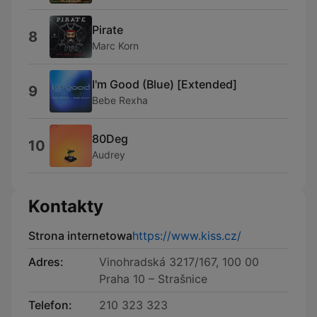
Pirate
8
Marc Korn
I'm Good (Blue) [Extended]
9
Bebe Rexha
80Deg
10
Audrey
Kontakty
Strona internetowa
https://www.kiss.cz/
Adres:
Vinohradská 3217/167, 100 00
Praha 10 – Strašnice
Telefon:
210 323 323