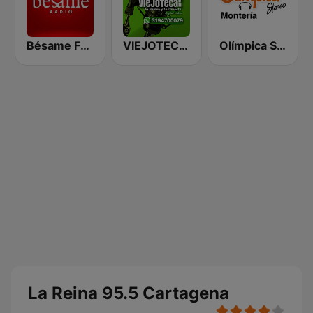
Bésame FM Bogotá
VIEJOTECA "para Beber y Gozar"
Olímpica Stereo Montería 90.5 FM
La Reina 95.5 Cartagena