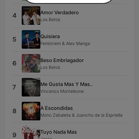
Amor Verdadero
4
Los Betos
Quisiera
5
Feminnem & Alex Manga
Beso Embriagador
6
Los Betos
Me Gusta Mas Y Mas..
7
Vincenzo Monteleone
A Escondidas
8
Mono Zabaleta & Juancho de la Espriella
Tuyo Nada Mas
9
Jesse