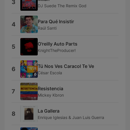
3
DJ Suede The Remix God
Para Qué Insistir
4
Raúl Santi
O'reilly Auto Parts
5
KnightTheProducer!
Tú Nos Ves Caracol Te Ve
6
César Escola
Resistencia
7
Mickey Kbron
La Gallera
8
Enrique Iglesias & Juan Luis Guerra