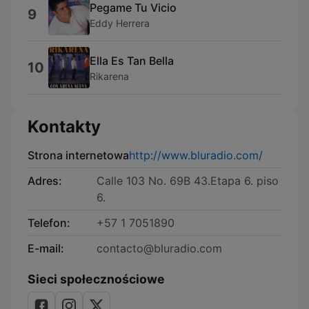
Pegame Tu Vicio
9
Eddy Herrera
Ella Es Tan Bella
10
Rikarena
Kontakty
Strona internetowa
http://www.bluradio.com/
Adres:
Calle 103 No. 69B 43.Etapa 6. piso
6.
Telefon:
+57 1 7051890
E-mail:
contacto@bluradio.com
Sieci społecznościowe