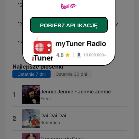
12:00 - 13:00
The Beat's All-Request
Lunch Hour
13:00 - 17:00
The Beat of your Workday
POBIERZ APLIKACJĘ
with Meghan Kelly
17:00 - 19:00
The Beat 5@7 with Cat &
Natasha
Najlepsze piosenki
Ostatnie 7 dni
Ostatnie 30 dni
Jennie Jennie - Jennie Jennie
1
Fredi
Dai Dai Dai
2
Robertino