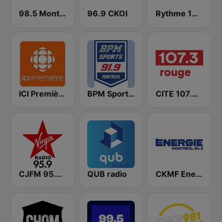
98.5 Montréal
96.9 CKOI
Rythme 105.7 FM
ICI Première Montréal
BPM Sports 91.9 FM
CITE 107.3 Rouge FM
CJFM 95.9 Virgin Radio Montreal
QUB radio
CKMF Energie Montréal 94.3 FM