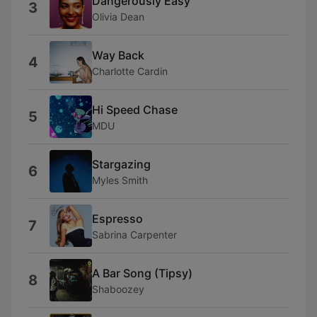
Dangerously Easy
3
Olivia Dean
Way Back
4
Charlotte Cardin
Hi Speed Chase
5
MDU
Stargazing
6
Myles Smith
Espresso
7
Sabrina Carpenter
A Bar Song (Tipsy)
8
Shaboozey