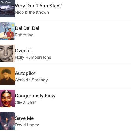
Why Don't You Stay?
Nico & the Known
Dai Dai Dai
Robertino
Overkill
Holly Humberstone
Autopilot
Chris de Sarandy
Dangerously Easy
Olivia Dean
Save Me
David Lopez