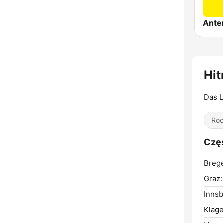
Hit
Das L
Ro
Częs
Breg
Graz:
Innsb
Klage