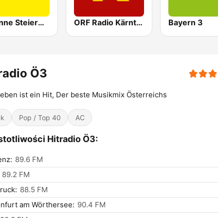
Antenne Steiermark
ORF Radio Kärnten
Bayern 3
radio Ö3
eben ist ein Hit, Der beste Musikmix Österreichs
ck
Pop / Top 40
AC
totliwości Hitradio Ö3:
enz:
89.6 FM
89.2 FM
ruck:
88.5 FM
nfurt am Wörthersee:
90.4 FM