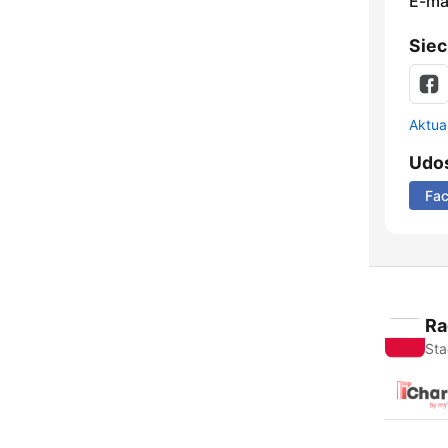
E-mai
Siec
Aktual
Udos
Fa
Ra
Sta