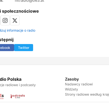
l:
hitradio@oe3.at
i społecznościowe
izuj informacje o radio
tępnij
cebook
Twitter
dio Polska
Zasoby
Nadawcy radiowi
cje radiowe i podcasty
Widżety
Strony radiowe według kra