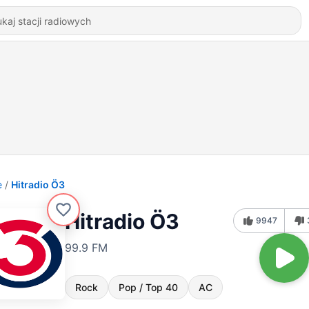
e
Hitradio Ö3
Hitradio Ö3
9947
99.9 FM
Rock
Pop / Top 40
AC