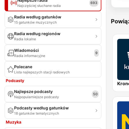
Najlepsze radia
693
Najczęściej słuchane radia
Radia według gatunków
Powią
15 gatunków muzycznych
Radia według regionów
Radia lokalne
Wiadomości
9
Radia informacyjne
Polecane
Lista najlepszych stacji radiowych
Podcasty
Kron
Najlepsze podcasty
50
Najpopularniejsze podcasty
Podcasty według gatunków
18 gatunków tematycznych
Muzyka