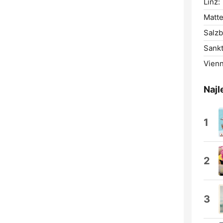
Linz:
Matte
Salzb
Sankt
Vienn
Najl
1
2
3