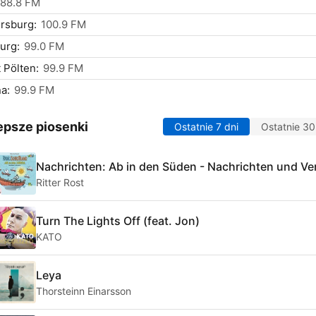
88.8 FM
rsburg:
100.9 FM
urg:
99.0 FM
 Pölten:
99.9 FM
a:
99.9 FM
epsze piosenki
Ostatnie 7 dni
Ostatnie 30
Nachrichten: Ab in den Süden - Nachrichten und Ve
Ritter Rost
Turn The Lights Off (feat. Jon)
KATO
Leya
Thorsteinn Einarsson