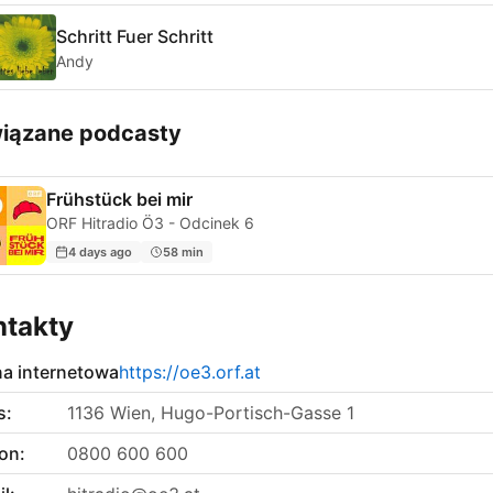
Schritt Fuer Schritt
Andy
iązane podcasty
Frühstück bei mir
ORF Hitradio Ö3 - Odcinek 6
4 days ago
58 min
ntakty
na internetowa
https://oe3.orf.at
s:
1136 Wien, Hugo-Portisch-Gasse 1
on:
0800 600 600