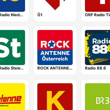
ORF Radio Niederösterreich
Ö1
ORF Radio Ti
ORF Radio Steiermark
ROCK ANTENNE Österreich
Radio 88.6