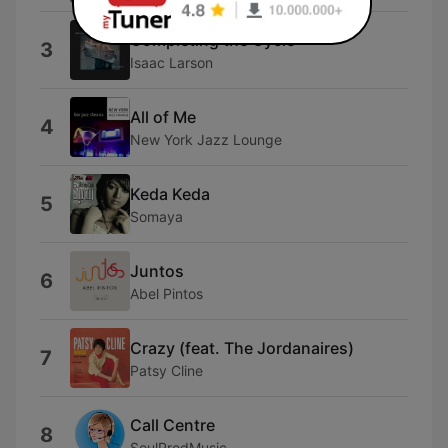
Completing the Cycle
3
Isaac Larson
All of Me
4
New York Jazz Lounge
Keda Keda
5
Somaya
Juntos
6
Abel Pintos
Crazy (feat. The Jordanaires)
7
Patsy Cline
Call Centre
8
SoulProdMusic