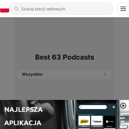
Best 63 Podcasts
Wszystkie
Nie znaleziono podcastów.