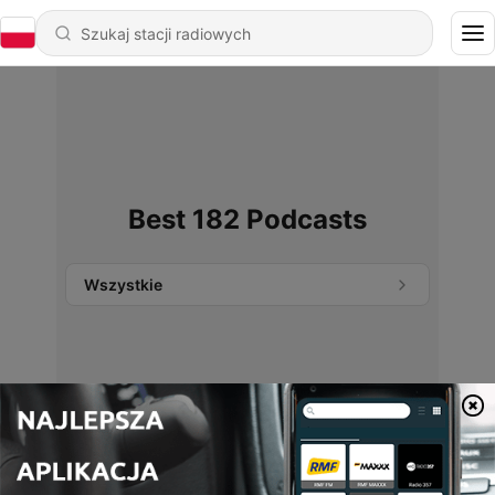
Best 182 Podcasts
Wszystkie
Nie znaleziono podcastów.